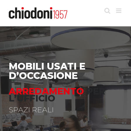
Salta
al
contenuto
MOBILI USATI E
D’OCCASIONE
ARREDAMENTO
PER
L’UFFICIO
SPAZI REALI