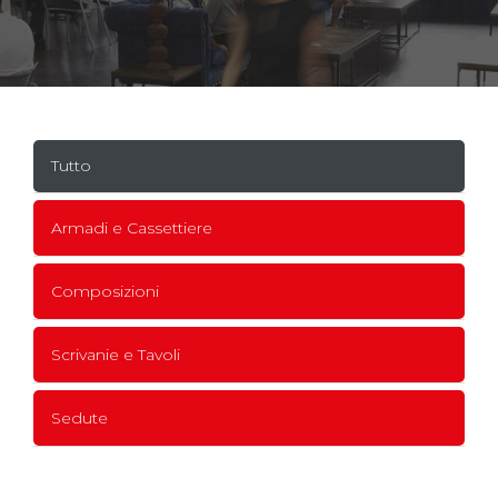
Tutto
Armadi e Cassettiere
Composizioni
Scrivanie e Tavoli
Sedute