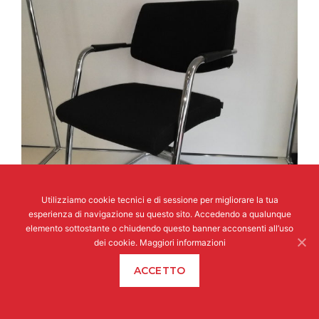
Utilizziamo cookie tecnici e di sessione per migliorare la tua
esperienza di navigazione su questo sito. Accedendo a qualunque
elemento sottostante o chiudendo questo banner acconsenti all’uso
dei cookie.
Maggiori informazioni
ACCETTO
OCC-1085
Sedia visitatori Sitland Passe-Partout