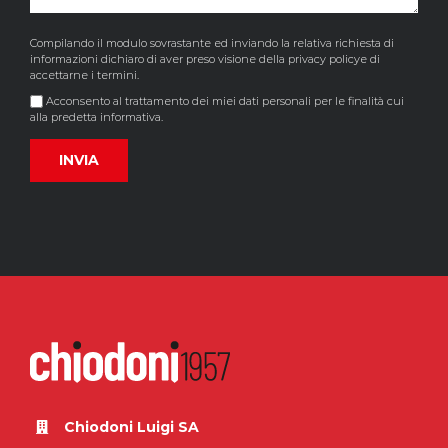
Compilando il modulo sovrastante ed inviando la relativa richiesta di
informazioni dichiaro di aver preso visione della
privacy policy
e di
accettarne i termini.
Acconsento al trattamento dei miei dati personali per le finalità cui
alla predetta informativa.
Chiodoni Luigi SA