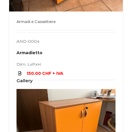
Armadi e Cassettiere
AND-0004
Armadietto
Dim: LxPxH
150.00 CHF + IVA
Gallery