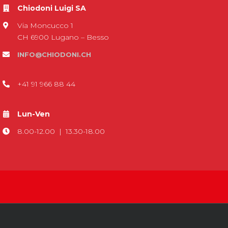
Chiodoni Luigi SA
Via Moncucco 1
CH 6900 Lugano – Besso
INFO@CHIODONI.CH
+41 91 966 88 44
Lun-Ven
8.00-12.00 | 13.30-18.00