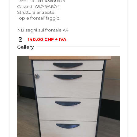
Dim.: LxPxH 43x80x73
Cassetti A9/A6/A6/A4
Struttura antracite
Top e frontali faggio
NB segni sul frontale A4
140.00 CHF + IVA
Gallery