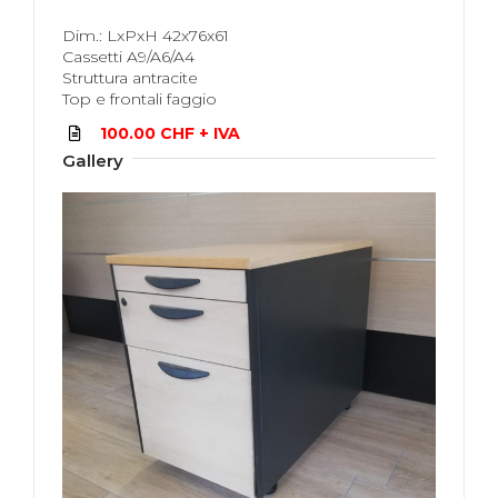
Dim.: LxPxH 42x76x61
Cassetti A9/A6/A4
Struttura antracite
Top e frontali faggio
100.00 CHF + IVA
Gallery